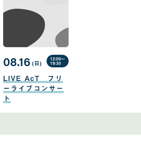
08.16
12:00〜
(日
曜
)
19:30
日
08
月
LIVE AcT フリ
16
日
ーライブコンサー
ト