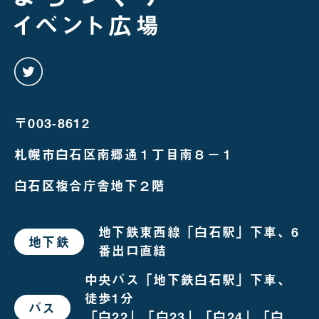
twitter
を
み
る
〒003-8612
札幌市白石区南郷通１丁目南８－１
白石区複合庁舎地下２階
地下鉄東西線「白石駅」下車、6
地下鉄
で
番出口直結
お
越
し
中央バス「地下鉄白石駅」下車、
の
徒歩1分
場
バス
で
合
「白22」「白23」「白24」「白