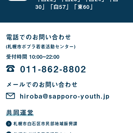
お
越
30」「白57」「東60」
し
の
場
合
電話でのお問い合わせ
(札幌市ポプラ若者活動センター)
受付時間
10:00~22:00
10
時
011-862-8802
か
メールでのお問い合わせ
ら
22
hiroba@sapporo-youth.jp
時
共同運営
札幌市白石区市民部地域振興課