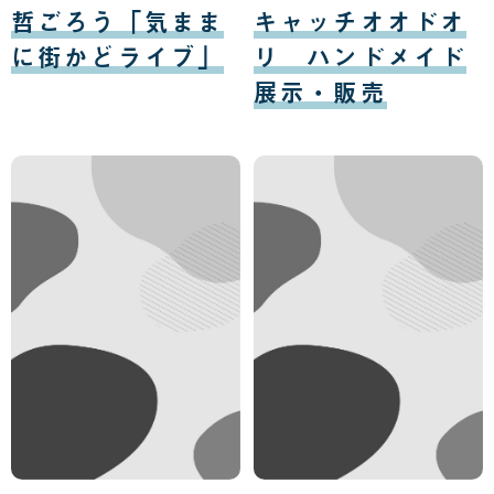
月
月
哲ごろう「気まま
キャッチオオドオ
10
11
日
日
に街かどライブ」
リ ハンドメイド
展示・販売