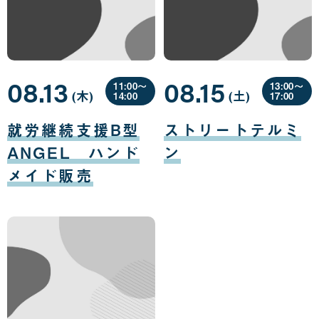
08.13
08.15
11:00〜
13:00〜
(木
曜
)
(土
曜
)
14:00
17:00
日
日
08
08
月
月
就労継続支援B型
ストリートテルミ
13
15
日
日
ANGEL ハンド
ン
メイド販売