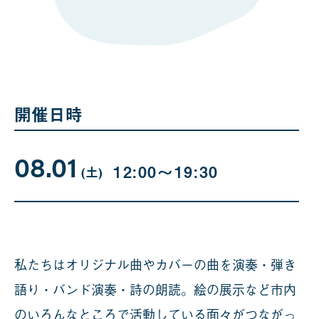
開催日時
08.01
08
曜
12:00〜19:30
日
(土
)
月
01
日
私たちはオリジナル曲やカバーの曲を演奏・弾き
語り・バンド演奏・詩の朗読。絵の展示など市内
のいろんなところで活動している面々がつながっ