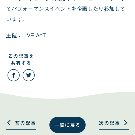
てパフォーマンスイベントを企画したり参加して
います。
主催：LIVE AcT
この記事を
共有する
こ
こ
の
の
記
記
事
事
を
を
Facebook
Twitter
で
で
共
共
有
有
す
す
る
る
前の記事
次の記事
一覧に戻る