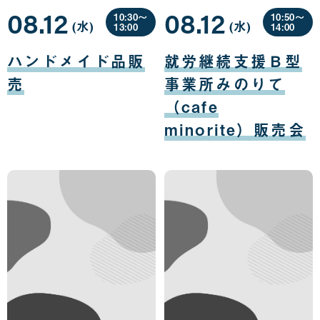
08.12
08.12
10:30〜
10:50〜
(水
曜
)
(水
曜
)
13:00
14:00
日
日
08
08
月
月
ハンドメイド品販
就労継続支援Ｂ型
12
12
日
日
売
事業所みのりて
（cafe
minorite）販売会