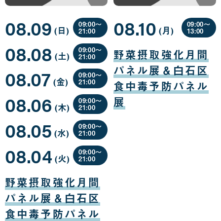
08.09
08.10
09:00〜
09:00〜
(日
曜
)
(月
曜
)
21:00
13:00
日
日
08
08
08.08
月
月
09:00〜
野菜摂取強化月間
(土
曜
)
09
10
21:00
日
日
日
08
パネル展＆白石区
08.07
月
09:00〜
(金
曜
)
08
21:00
食中毒予防パネル
日
日
08
08.06
月
展
09:00〜
(木
曜
)
07
21:00
日
日
08
08.05
月
09:00〜
(水
曜
)
06
21:00
日
日
08
08.04
月
09:00〜
(火
曜
)
05
21:00
日
日
08
月
野菜摂取強化月間
04
日
パネル展＆白石区
食中毒予防パネル