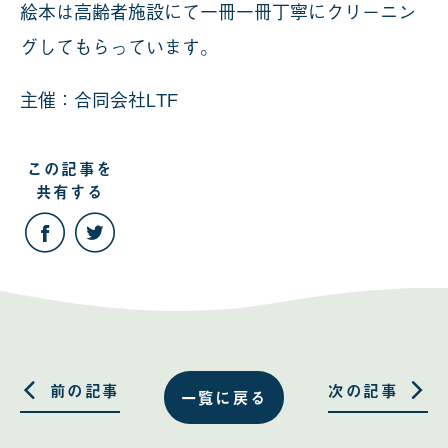
絵本は高齢者施設にて一冊一冊丁寧にクリーニン
グしてもらっています。
主催：合同会社LTF
この記事を
共有する
こ
こ
の
の
記
記
事
事
を
を
Facebook
Twitter
で
で
共
共
有
有
す
す
る
る
前の記事
次の記事
一覧に戻る