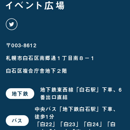
twitter
を
み
る
〒003-8612
札幌市白石区南郷通１丁目南８－１
白石区複合庁舎地下２階
地下鉄東西線「白石駅」下車、6
地下鉄
で
番出口直結
お
越
し
中央バス「地下鉄白石駅」下車、
の
徒歩1分
場
バス
で
合
「白22」「白23」「白24」「白
お