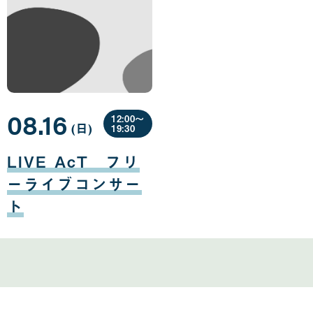
08.16
12:00〜
(日
曜
)
19:30
日
08
月
LIVE AcT フリ
16
日
ーライブコンサー
ト