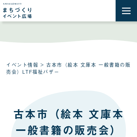
メ
ニ
ュ
ー
を
開
く
イベント情報
> 古本市（絵本 文庫本 一般書籍の販
売会）LTF福祉バザー
古本市（絵本 文庫本
一般書籍の販売会）