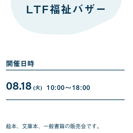
LTF福祉バザー
開催日時
08.18
08
曜
10:00〜18:00
日
(火
)
月
18
日
絵本、文庫本、一般書籍の販売会です。