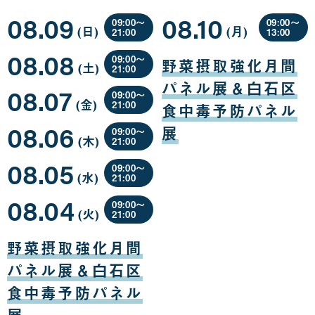
08.09
08.10
09:00〜
09:00〜
(日
曜
)
(月
曜
)
21:00
13:00
日
日
08
08
08.08
月
月
09:00〜
野菜摂取強化月間
(土
曜
)
09
10
21:00
日
日
日
08
パネル展＆白石区
08.07
月
09:00〜
(金
曜
)
08
21:00
食中毒予防パネル
日
日
08
08.06
月
展
09:00〜
(木
曜
)
07
21:00
日
日
08
08.05
月
09:00〜
(水
曜
)
06
21:00
日
日
08
08.04
月
09:00〜
(火
曜
)
05
21:00
日
日
08
月
野菜摂取強化月間
04
日
パネル展＆白石区
食中毒予防パネル
展