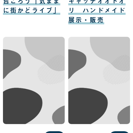
哲ごろう「気まま
キャッチオオドオ
10
11
日
日
に街かどライブ」
リ ハンドメイド
展示・販売