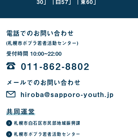
越
30」「白57」「東60」
し
の
場
合
電話でのお問い合わせ
(札幌市ポプラ若者活動センター)
受付時間
10:00~22:00
10
時
011-862-8802
か
メールでのお問い合わせ
ら
22
hiroba@sapporo-youth.jp
時
共同運営
札幌市白石区市民部地域振興課
札幌市ポプラ若者活動センター