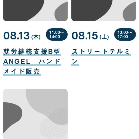
08.13
08.15
11:00〜
13:00〜
(木
曜
)
(土
曜
)
14:00
17:00
日
日
08
08
月
月
就労継続支援B型
ストリートテルミ
13
15
日
日
ANGEL ハンド
ン
メイド販売