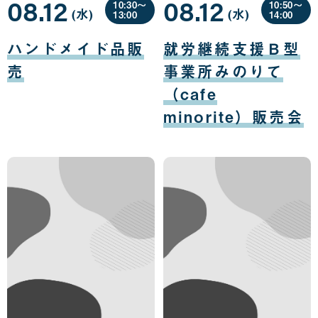
08.12
08.12
10:30〜
10:50〜
(水
曜
)
(水
曜
)
13:00
14:00
日
日
08
08
月
月
ハンドメイド品販
就労継続支援Ｂ型
12
12
日
日
売
事業所みのりて
（cafe
minorite）販売会