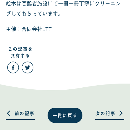
絵本は高齢者施設にて一冊一冊丁寧にクリーニン
グしてもらっています。
主催：合同会社LTF
この記事を
共有する
こ
こ
の
の
記
記
事
事
を
を
Facebook
Twitter
で
で
共
共
有
有
す
す
る
る
前の記事
次の記事
一覧に戻る