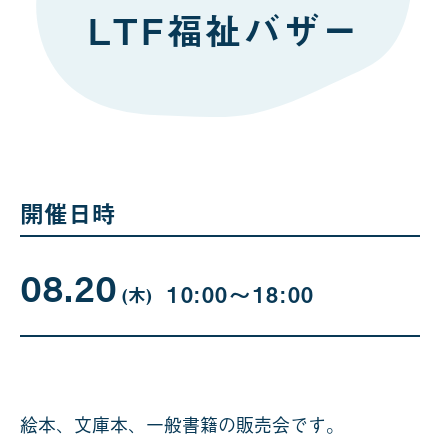
LTF福祉バザー
開催日時
08.20
08
曜
10:00〜18:00
日
(木
)
月
20
日
絵本、文庫本、一般書籍の販売会です。