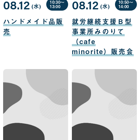
08.12
08.12
10:30〜
10:50〜
(水
曜
)
(水
曜
)
13:00
14:00
日
日
08
08
月
月
ハンドメイド品販
就労継続支援Ｂ型
12
12
日
日
売
事業所みのりて
（cafe
minorite）販売会