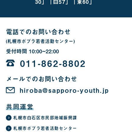
越
30」「白57」「東60」
し
の
場
合
電話でのお問い合わせ
(札幌市ポプラ若者活動センター)
受付時間
10:00~22:00
10
時
011-862-8802
か
メールでのお問い合わせ
ら
22
hiroba@sapporo-youth.jp
時
共同運営
札幌市白石区市民部地域振興課
札幌市ポプラ若者活動センター