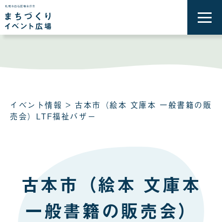
メ
ニ
ュ
ー
を
開
く
イベント情報
> 古本市（絵本 文庫本 一般書籍の販
売会）LTF福祉バザー
古本市（絵本 文庫本
一般書籍の販売会）