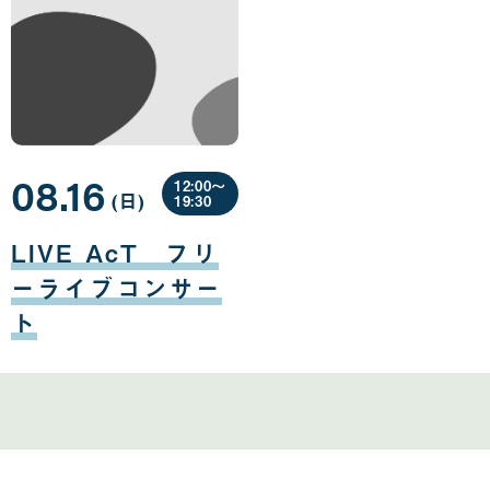
08.16
12:00〜
(日
曜
)
19:30
日
08
月
LIVE AcT フリ
16
日
ーライブコンサー
ト