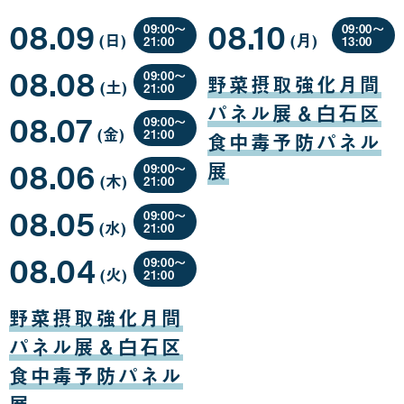
08.09
08.10
09:00〜
09:00〜
(日
曜
)
(月
曜
)
21:00
13:00
日
日
08
08
08.08
月
月
09:00〜
野菜摂取強化月間
(土
曜
)
09
10
21:00
日
日
日
08
パネル展＆白石区
08.07
月
09:00〜
(金
曜
)
08
21:00
食中毒予防パネル
日
日
08
08.06
月
展
09:00〜
(木
曜
)
07
21:00
日
日
08
08.05
月
09:00〜
(水
曜
)
06
21:00
日
日
08
08.04
月
09:00〜
(火
曜
)
05
21:00
日
日
08
月
野菜摂取強化月間
04
日
パネル展＆白石区
食中毒予防パネル
展