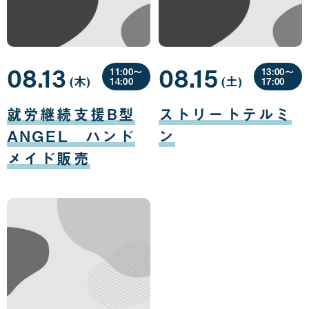
08.13
08.15
11:00〜
13:00〜
(木
曜
)
(土
曜
)
14:00
17:00
日
日
08
08
月
月
就労継続支援B型
ストリートテルミ
13
15
日
日
ANGEL ハンド
ン
メイド販売