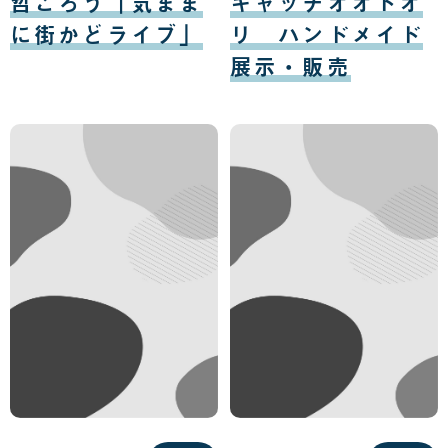
哲ごろう「気まま
キャッチオオドオ
10
11
日
日
に街かどライブ」
リ ハンドメイド
展示・販売