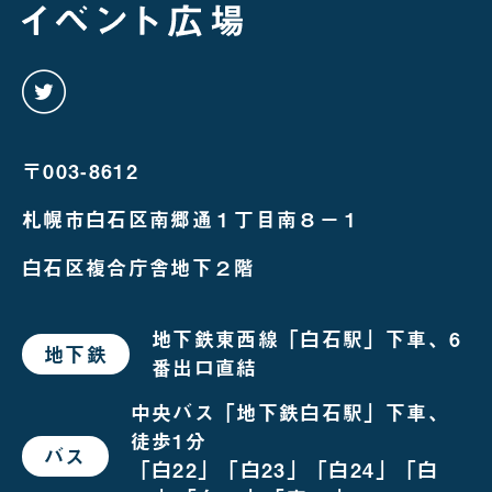
twitter
を
み
る
〒003-8612
札幌市白石区南郷通１丁目南８－１
白石区複合庁舎地下２階
地下鉄東西線「白石駅」下車、6
地下鉄
で
番出口直結
お
越
し
中央バス「地下鉄白石駅」下車、
の
徒歩1分
場
バス
で
合
「白22」「白23」「白24」「白
お