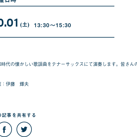
0.01
10
曜
月
日
(土
)
13:30〜15:30
01
日
和時代の懐かしい歌謡曲をテナーサックスにて演奏します。皆さん
催：伊藤 輝夫
の記事を
共有する
こ
こ
の
の
記
記