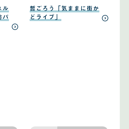
日
08
月
ネル
哲ごろう「気ままに街か
10
日
防パ
どライブ」