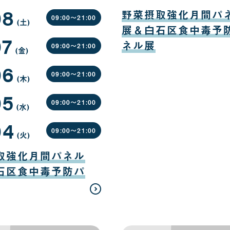
日
日
08
08
月
野菜摂取強化月間パ
10
09:00〜
21:00
(土
曜
)
日
展＆白石区食中毒予
日
07
ネル展
09:00〜
21:00
(金
曜
)
日
06
09:00〜
21:00
(木
曜
)
日
05
09:00〜
21:00
(水
曜
)
日
04
09:00〜
21:00
(火
曜
)
日
取強化月間パネル
石区食中毒予防パ