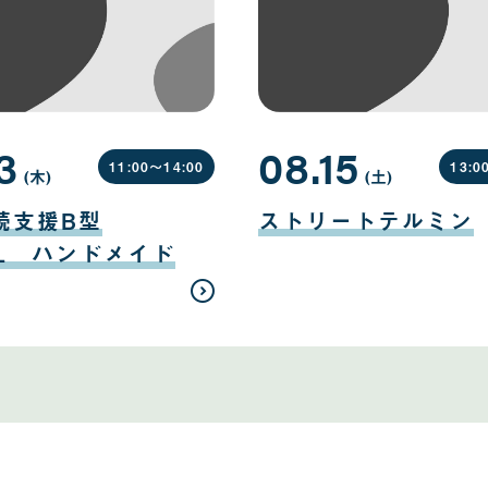
3
08.15
11:00〜
14:00
13:0
(木
曜
)
(土
曜
)
日
日
08
月
続支援B型
ストリートテルミン
15
日
EL ハンドメイド