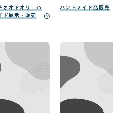
日
日
08
月
チオオドオリ ハ
ハンドメイド品販売
12
日
イド展示・販売