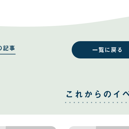
事
事
を
を
Facebook
Twitter
で
で
共
共
有
有
す
す
る
る
の記事
一覧に戻る
これからのイ