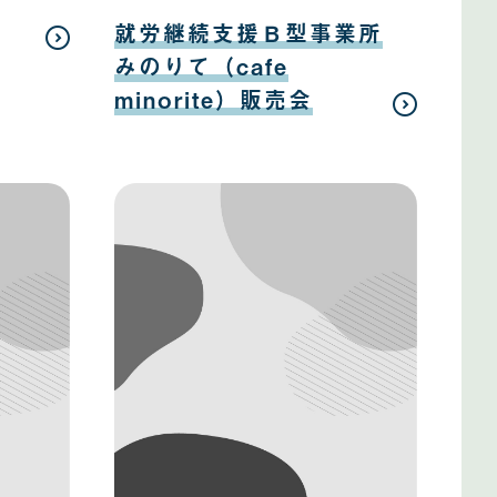
日
08
月
就労継続支援Ｂ型事業所
12
日
みのりて（cafe
minorite）販売会