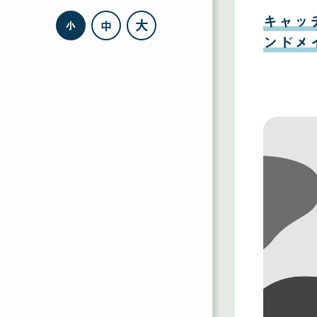
08
月
キャッ
大
中
小
11
日
ンドメ