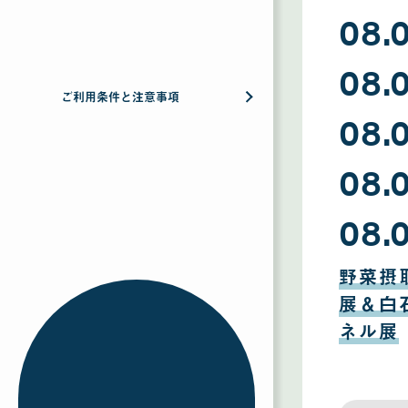
08
08.
月
09
日
08
08.
月
08
日
ご利用条件と注意事項
08
08.
月
07
日
08
08.
月
06
日
08
08.
月
05
日
08
月
野菜摂
04
日
展＆白
ネル展