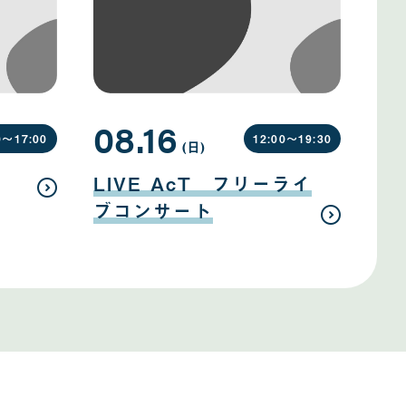
08.16
0〜
17:00
12:00〜
19:30
(日
曜
)
日
08
月
LIVE AcT フリーライ
16
日
ブコンサート