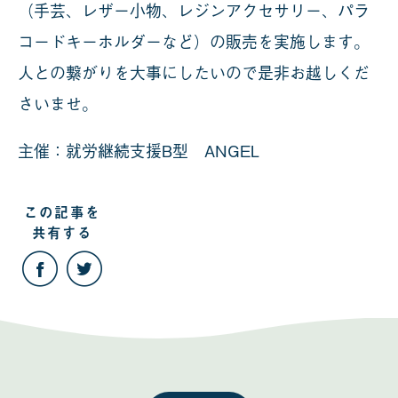
（手芸、レザー小物、レジンアクセサリー、パラ
コードキーホルダーなど）の販売を実施します。
人との繋がりを大事にしたいので是非お越しくだ
さいませ。
主催：就労継続支援B型 ANGEL
この記事を
共有する
こ
こ
の
の
記
記
事
事
を
を
Facebook
Twitter
で
で
共
共
有
有
す
す