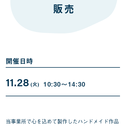
販売
開催日時
11.28
11
曜
10:30〜14:30
日
(火
)
月
28
日
当事業所で心を込めて製作したハンドメイド作品