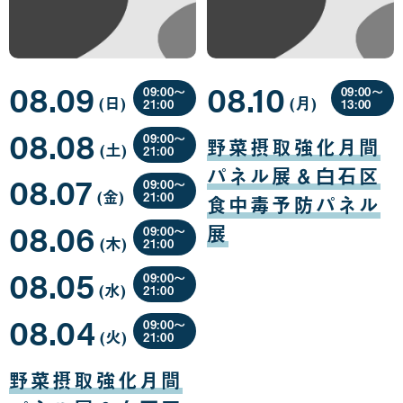
08.09
08.10
09:00〜
09:00〜
(日
曜
)
(月
曜
)
21:00
13:00
日
日
08
08
08.08
月
月
09:00〜
野菜摂取強化月間
(土
曜
)
09
10
21:00
日
日
日
08
パネル展＆白石区
08.07
月
09:00〜
(金
曜
)
08
21:00
食中毒予防パネル
日
日
08
08.06
月
展
09:00〜
(木
曜
)
07
21:00
日
日
08
08.05
月
09:00〜
(水
曜
)
06
21:00
日
日
08
08.04
月
09:00〜
(火
曜
)
05
21:00
日
日
08
月
野菜摂取強化月間
04
日