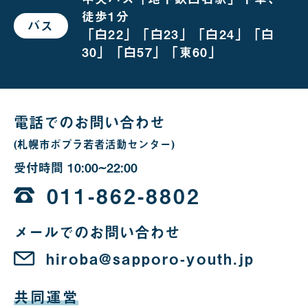
の
徒歩1分
場
バス
で
合
「白22」「白23」「白24」「白
お
越
30」「白57」「東60」
し
の
場
合
電話でのお問い合わせ
(札幌市ポプラ若者活動センター)
受付時間
10:00~22:00
10
時
011-862-8802
か
メールでのお問い合わせ
ら
22
hiroba@sapporo-youth.jp
時
共同運営