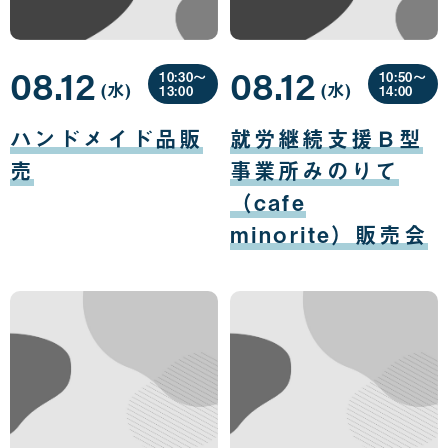
08.12
08.12
10:30〜
10:50〜
(水
曜
)
(水
曜
)
13:00
14:00
日
日
08
08
月
月
ハンドメイド品販
就労継続支援Ｂ型
12
12
日
日
売
事業所みのりて
（cafe
minorite）販売会