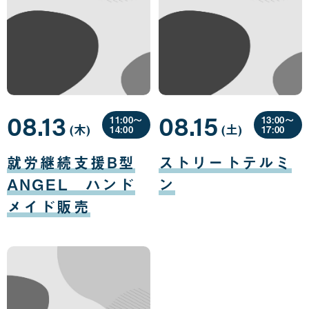
08.13
08.15
11:00〜
13:00〜
(木
曜
)
(土
曜
)
14:00
17:00
日
日
08
08
月
月
就労継続支援B型
ストリートテルミ
13
15
日
日
ANGEL ハンド
ン
メイド販売