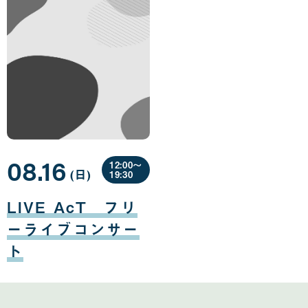
08.16
12:00〜
(日
曜
)
19:30
日
08
月
LIVE AcT フリ
16
日
ーライブコンサー
ト