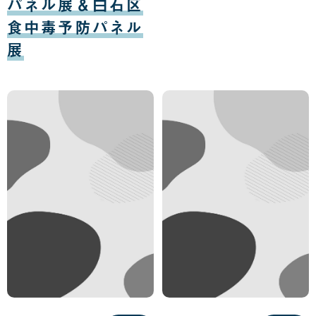
パネル展＆白石区
食中毒予防パネル
展