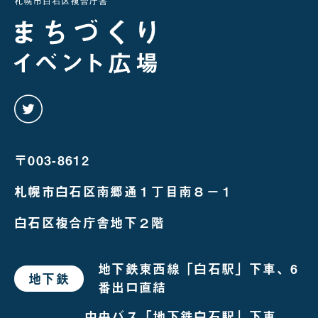
twitter
を
み
る
〒003-8612
札幌市白石区南郷通１丁目南８－１
白石区複合庁舎地下２階
地下鉄東西線「白石駅」下車、6
地下鉄
で
番出口直結
お
越
し
中央バス「地下鉄白石駅」下車、