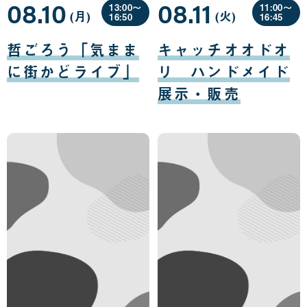
08.10
08.11
13:00〜
11:00〜
(月
曜
)
(火
曜
)
16:50
16:45
日
日
08
08
月
月
哲ごろう「気まま
キャッチオオドオ
10
11
日
日
に街かどライブ」
リ ハンドメイド
展示・販売