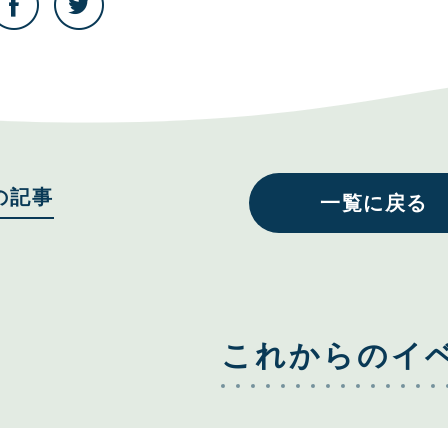
の
の
記
記
事
事
を
を
Facebook
Twitter
で
で
共
共
有
有
す
す
る
る
の記事
一覧に戻る
これからのイ