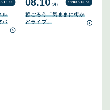
08.10
0〜
13:00
13:00〜
16:50
(月
曜
)
日
08
月
ネル
哲ごろう「気ままに街か
10
日
防パ
どライブ」