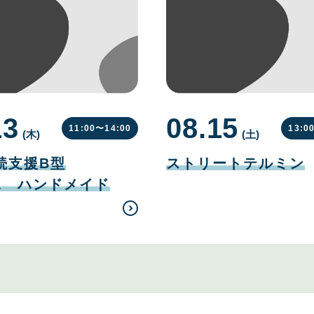
13
08.15
11:00〜
14:00
13:0
(木
曜
)
(土
曜
)
日
日
08
月
続支援B型
ストリートテルミン
15
日
EL ハンドメイド