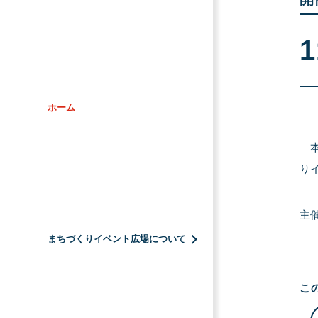
1
ホーム
本
り
主
まちづくりイベント広場について
こ