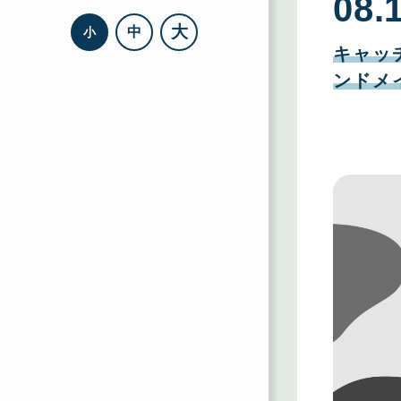
08.
大
中
小
08
月
キャッ
11
日
ンドメ