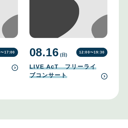
08.16
0〜
17:00
12:00〜
19:30
(日
曜
)
日
08
月
LIVE AcT フリーライ
16
日
ブコンサート