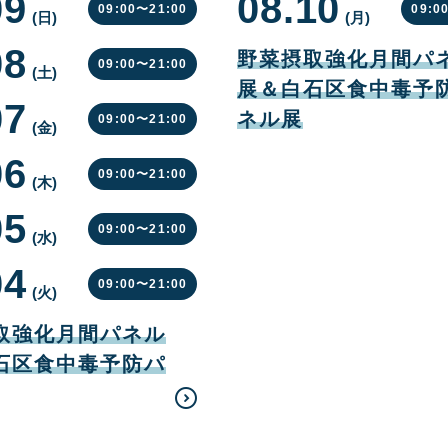
09
08.10
09:00〜
21:00
09:0
(日
曜
)
(月
曜
)
日
日
08
08
月
野菜摂取強化月間パ
09:00〜
21:00
10
(土
曜
)
日
展＆白石区食中毒予
日
07
ネル展
09:00〜
21:00
(金
曜
)
日
06
09:00〜
21:00
(木
曜
)
日
05
09:00〜
21:00
(水
曜
)
日
04
09:00〜
21:00
(火
曜
)
日
取強化月間パネル
石区食中毒予防パ