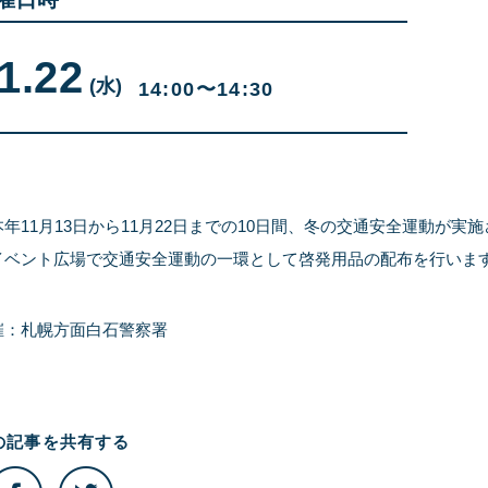
1.22
11
曜
月
日
(水
)
14:00〜14:30
22
日
年11月13日から11月22日までの10日間、冬の交通安全運動が実
イベント広場で交通安全運動の一環として啓発用品の配布を行いま
催：札幌方面白石警察署
の記事を
共有する
こ
こ