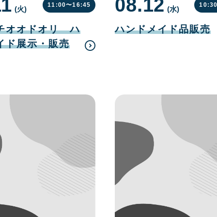
11
08.12
11:00〜
16:45
10:3
(火
曜
)
(水
曜
)
日
日
08
月
チオオドオリ ハ
ハンドメイド品販売
12
日
イド展示・販売