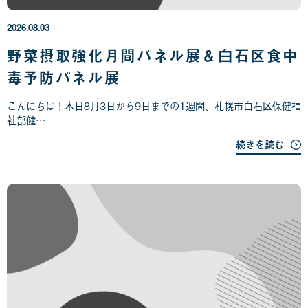
6
年
2026.08.03
0
8
野菜摂取強化月間パネル展＆白石区食中
月
毒予防パネル展
0
3
日
こんにちは！本日8月3日から9日までの1週間、札幌市白石区保健福
祉部健…
続きを読む