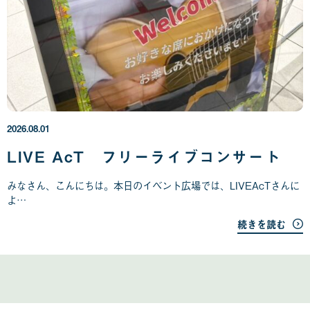
2
0
2
6
年
2026.08.01
0
8
LIVE AcT フリーライブコンサート
月
0
みなさん、こんにちは。本日のイベント広場では、LIVEAcTさんに
1
よ…
日
続きを読む