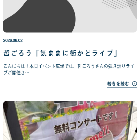
2
0
2
6
年
2026.08.02
0
8
哲ごろう「気ままに街かどライブ」
月
0
こんにちは！本日イベント広場では、哲ごろうさんの弾き語りライ
2
ブが開催さ…
日
続きを読む