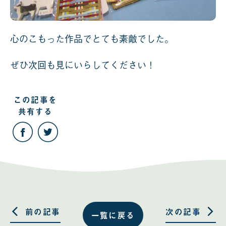
心のこもった作品でとても素敵でした。
ぜひ次回も見にいらしてください！
この記事を
共有する
こ
こ
の
の
記
記
事
事
を
を
Facebook
Twitter
で
で
共
共
有
有
す
す
る
る
前の記事
次の記事
一覧に戻る