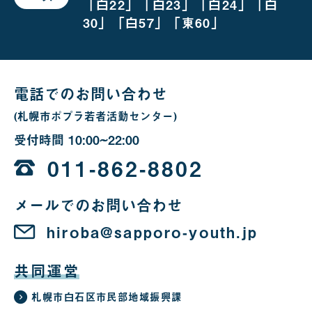
合
「白22」「白23」「白24」「白
お
越
30」「白57」「東60」
し
の
場
合
電話でのお問い合わせ
(札幌市ポプラ若者活動センター)
受付時間
10:00~22:00
10
時
011-862-8802
か
メールでのお問い合わせ
ら
22
hiroba@sapporo-youth.jp
時
共同運営
札幌市白石区市民部地域振興課