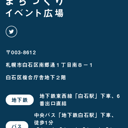
twitter
を
み
る
〒003-8612
札幌市白石区南郷通１丁目南８－１
白石区複合庁舎地下２階
地下鉄東西線「白石駅」下車、6
地下鉄
で
番出口直結
お
越
し
中央バス「地下鉄白石駅」下車、
の
徒歩1分
場
バス
で