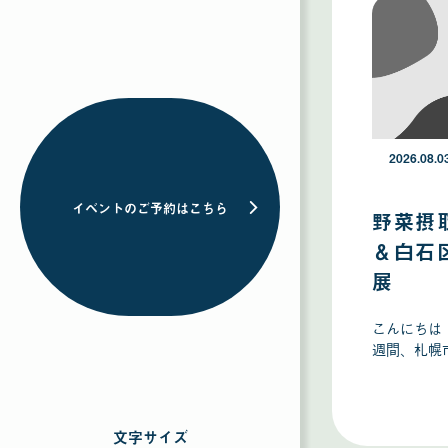
2
0
2
6
2026.08.0
年
0
8
イベントのご予約はこちら
野菜摂
月
0
＆白石
3
展
日
こんにちは
週間、札幌
文字サイズ
を