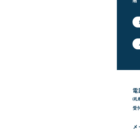
階
電
(札
受
メ