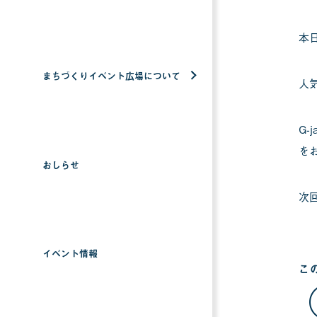
本
まちづくりイベント広場について
人
G
を
おしらせ
次
イベント情報
こ