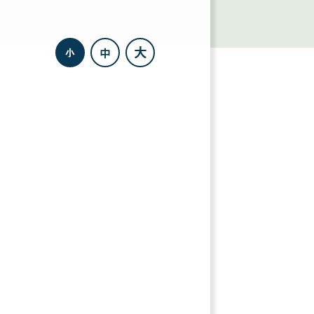
選
択
す
る
大
中
小