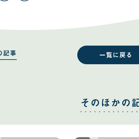
事
事
を
を
Facebook
Twitter
で
で
共
共
有
有
す
す
る
る
の記事
一覧に戻る
そのほかの