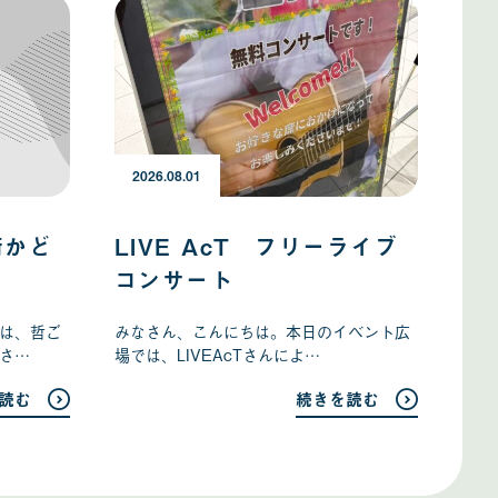
2
0
2
6
2026.08.01
年
0
8
街かど
LIVE AcT フリーライブ
月
0
コンサート
1
日
は、哲ご
みなさん、こんにちは。本日のイベント広
さ…
場では、LIVEAcTさんによ…
読む
続きを読む
記
記
事
事
の
の