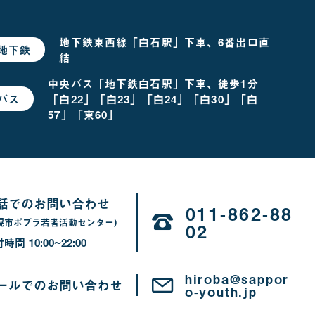
地下鉄東西線「白石駅」下車、6番出口直
地下鉄
で
結
お
越
し
中央バス「地下鉄白石駅」下車、徒歩1分
の
「白22」「白23」「白24」「白30」「白
バス
で
場
お
合
57」「東60」
越
し
の
場
合
話でのお問い合わせ
011-862-88
幌市ポプラ若者活動センター)
02
付時間
10:00~22:00
10
時
hiroba@sappor
か
ールでのお問い合わせ
o-youth.jp
ら