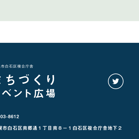
twitter
を
み
る
03-8612
幌市白石区南郷通１丁目南８－１
白石区複合庁舎地下２