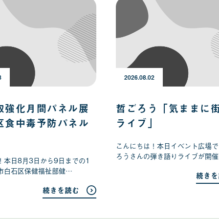
2
0
2
6
3
2026.08.02
年
0
8
取強化月間パネル展
哲ごろう「気ままに
月
0
区食中毒予防パネル
ライブ」
2
日
こんにちは！本日イベント広場で
ろうさんの弾き語りライブが開催
！本日8月3日から9日までの1
市白石区保健福祉部健…
続きを
続きを読む
記
事
の