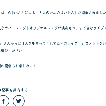
日は、G-jamさんによる「大人のためのけいおん」が開催されまし
気なカバーソングやオリジナルソングが演奏され、すてきなライブ
-jamさんからは「人が集まってくれてこそのライブ」とコメントを
お運びください！
回の開催もお楽しみに！
の記事を
共有する
こ
こ
の
の
記
記