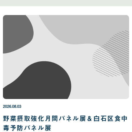
2
0
2
6
年
2026.08.03
0
8
野菜摂取強化月間パネル展＆白石区食中
月
毒予防パネル展
0
3