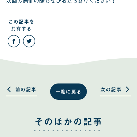
次回の開催の際もぜひお立ち寄りください！
この記事を
共有する
こ
こ
の
の
記
記
事
事
を
を
Facebook
Twitter
で
で
共
共
有
有
す
す
る
る
前の記事
次の記事
一覧に戻る
そのほかの記事