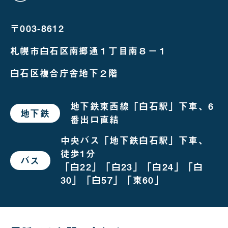
み
る
〒003-8612
札幌市白石区南郷通１丁目南８－１
白石区複合庁舎地下２階
地下鉄東西線「白石駅」下車、6
地下鉄
で
番出口直結
お
越
し
中央バス「地下鉄白石駅」下車、
の
徒歩1分
場
バス
で
合
「白22」「白23」「白24」「白
お
越
30」「白57」「東60」
し
の
場
合