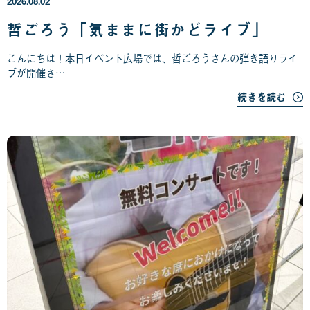
2026.08.02
0
8
哲ごろう「気ままに街かどライブ」
月
0
こんにちは！本日イベント広場では、哲ごろうさんの弾き語りライ
2
ブが開催さ…
日
続きを読む
2
0