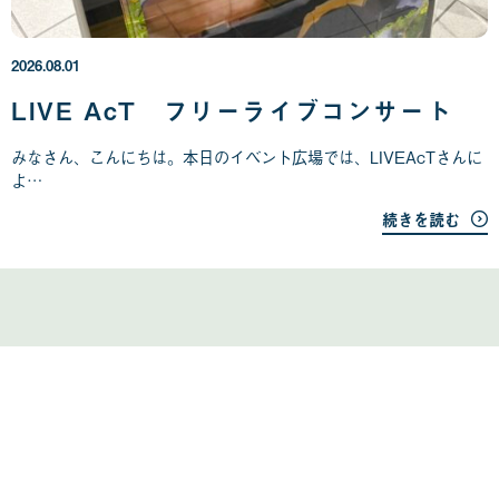
2
6
年
2026.08.01
0
8
LIVE AcT フリーライブコンサート
月
0
みなさん、こんにちは。本日のイベント広場では、LIVEAcTさんに
1
よ…
日
続きを読む