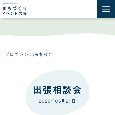
メ
ニ
ュ
ー
を
開
く
ブログ
> > 出張相談会
出張相談会
2026年05月21日