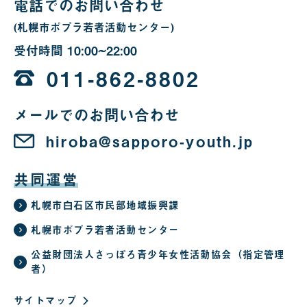
電話でのお問い合わせ
(札幌市ポプラ若者活動センター)
受付時間
10:00~22:00
10
時
011-862-8802
か
メールでのお問い合わせ
ら
22
hiroba@sapporo-youth.jp
時
共同運営
札幌市白石区市民部地域振興課
札幌市ポプラ若者活動センター
公益財団法人さっぽろ青少年女性活動協会（指定管理
者）
サイトマップ